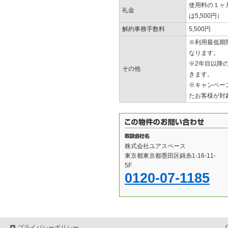
使用料の１ヶ月
礼金
は5,500円）
解約事務手数料
5,500円
※利用最低期
なります。
※2年目以降の
その他
きます。
※キャンペー
たお客様が対
株式会社ユアスペース
東京都東京都墨田区錦糸1-16-11-
5F
0120-07-1185
て
プライバシーポリシー
C