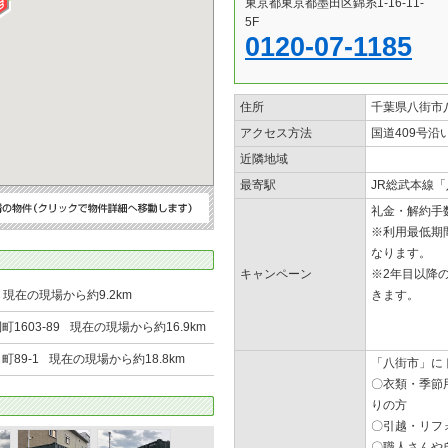
東京都東京都墨田区錦糸1-16-11-
5F
0120-07-1185
住所
千葉県八街市八
アクセス方法
国道409号沿
近隣地域
最寄駅
JR総武本線
礼金・解約手
※利用最低期
なります。
キャンペーン
※2年目以降の
現在の現場から約9.2km
きます。
1603-89
現在の現場から約16.9km
89-1
現在の現場から約18.8km
「八街市」にト
〇衣類・季節
りの方
〇引越・リフ
〇職人さんや