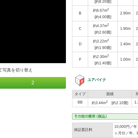
[約8.20畳]
2
約6.67m
B
2.90m
2
[約4.00畳]
2
約4.37m
C
1.90m
2
[約2.60畳]
2
約3.22m
D
1.40m
2
[約1.90畳]
2
約2.30m
F
1.00m
2
[約1.40畳]
て写真を切り替え
ユアバイク
2
タイプ
面積
2
BB
1
約3.44m
[約2.10畳]
10,000円／
保証委託料
ヶ月分／年、使