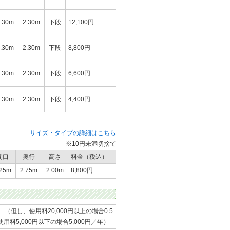
.30m
2.30m
下段
12,100円
.30m
2.30m
下段
8,800円
.30m
2.30m
下段
6,600円
.30m
2.30m
下段
4,400円
サイズ・タイプの詳細はこちら
※10円未満切捨て
間口
奥行
高さ
料金（税込）
.25m
2.75m
2.00m
8,800円
年 （但し、使用料20,000円以上の場合0.5
用料5,000円以下の場合5,000円／年）