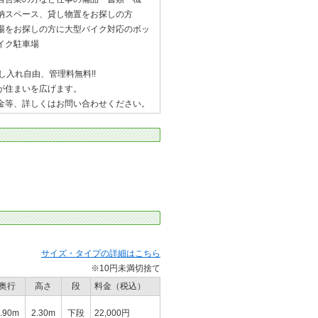
納スペース、貸し物置をお探しの方
場をお探しの方に大型バイク対応のボッ
イク駐車場
し入れ自由、管理料無料!!
が住まいを広げます。
金等、詳しくはお問い合わせください。
サイズ・タイプの詳細はこちら
※10円未満切捨て
奥行
高さ
段
料金（税込）
.90m
2.30m
下段
22,000円