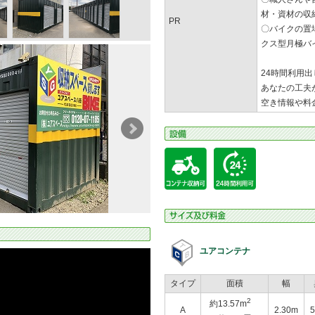
材・資材の収
PR
〇バイクの置
クス型月極バ
24時間利用出
あなたの工夫
空き情報や料
ユアコンテナ
タイプ
面積
幅
2
約13.57m
A
2.30m
5