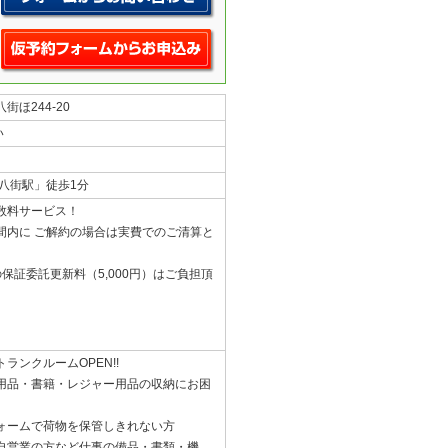
街ほ244-20
い
「八街駅」徒歩1分
数料サービス！
間内に ご解約の場合は実費でのご清算と
保証委託更新料（5,000円）はご負担頂
ランクルームOPEN!!
用品・書籍・レジャー用品の収納にお困
ォームで荷物を保管しきれない方
自営業の方など仕事の備品・書類・機