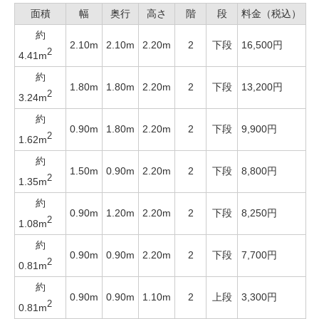
面積
幅
奥行
高さ
階
段
料金（税込）
約
2.10m
2.10m
2.20m
2
下段
16,500円
2
4.41m
約
1.80m
1.80m
2.20m
2
下段
13,200円
2
3.24m
約
0.90m
1.80m
2.20m
2
下段
9,900円
2
1.62m
約
1.50m
0.90m
2.20m
2
下段
8,800円
2
1.35m
約
0.90m
1.20m
2.20m
2
下段
8,250円
2
1.08m
約
0.90m
0.90m
2.20m
2
下段
7,700円
2
0.81m
約
0.90m
0.90m
1.10m
2
上段
3,300円
2
0.81m