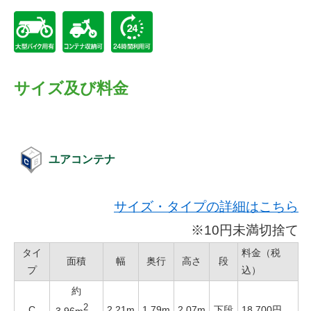
サイズ及び料金
ユアコンテナ
サイズ・タイプの詳細はこちら
※10円未満切捨て
タイ
料金（税
面積
幅
奥行
高さ
段
プ
込）
約
2
C
2.21m
1.79m
2.07m
下段
18,700円
3.96m